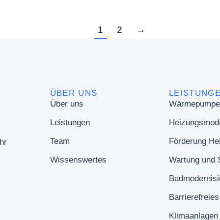
1
2
→
ÜBER UNS
LEISTUNG
Über uns
Wärmepumpe
Leistungen
Heizungsmode
Team
Förderung He
hr
Wissenswertes
Wartung und 
Badmodernisi
Barrierefreie
Klimaanlagen