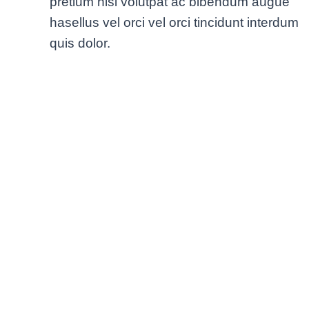
pretium nisi volutpat ac bibendum augue
hasellus vel orci vel orci tincidunt interdum
quis dolor.