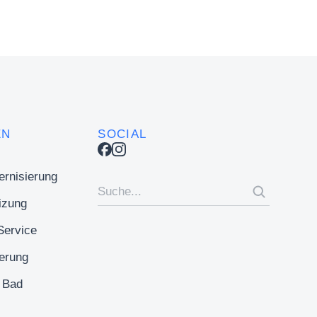
EN
SOCIAL
rnisierung
izung
Service
erung
s Bad