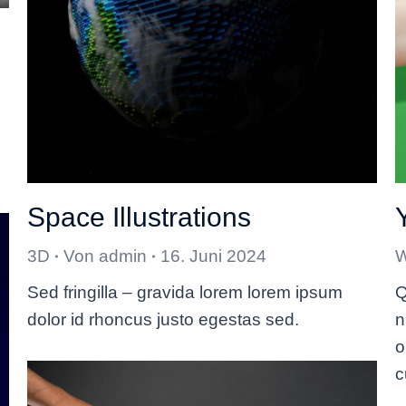
Space Illustrations
W
3D
Von
admin
16. Juni 2024
Q
Sed fringilla – gravida lorem lorem ipsum
n
dolor id rhoncus justo egestas sed.
o
c