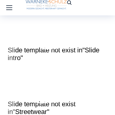
Slide template not exist in"Slide
Sl
intro"
se
s"
Slide template not exist
S
in"Streetwear"